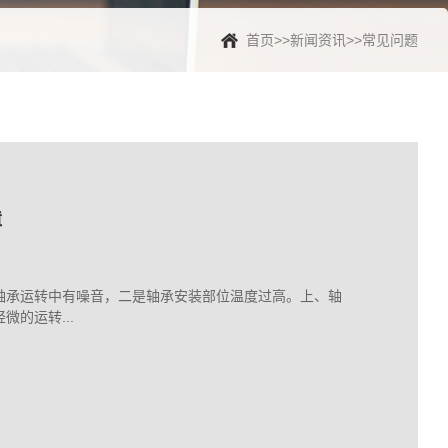
首页
>>
新闻资讯
>>
常见问题
障
障
轴承运转中有噪音，二是轴承安装部位温度过高。上、轴
的运转...