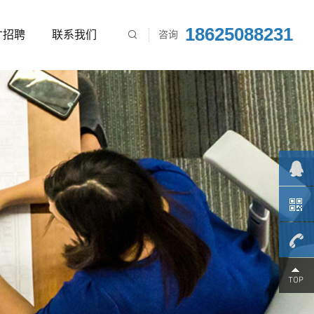
18625088231
才招聘
联系我们
咨询

186250