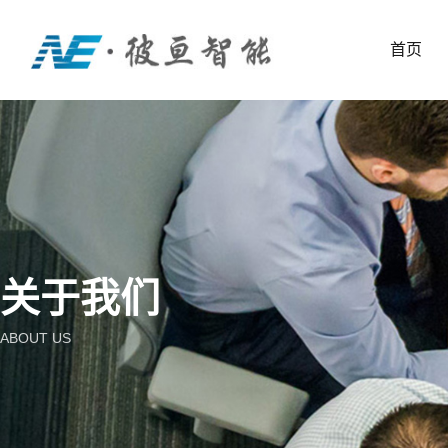
首页
关于我们
ABOUT US