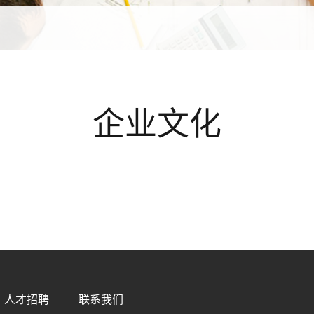
企业文化
人才招聘
联系我们