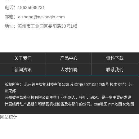
电话：18625088231
邮箱：x-zheng@ne-begin.com
地址：苏州市工业园区娄阳路30号1幢
关于我们
产品中心
资料下载
新闻资讯
人才招聘
联系我们
版权所有： 苏州彼亘智能科技有限公司
苏ICP备2021052285号
技术支持：
苏
州荣邦
苏州彼亘智能科技有限公司主营
工业机器人
，
模组
，
轴承
，是一家主要研发设
计直线传动产品组件和销售机械设备及零部件的公司。
xml地图
htm地图
txt地图
网站统计