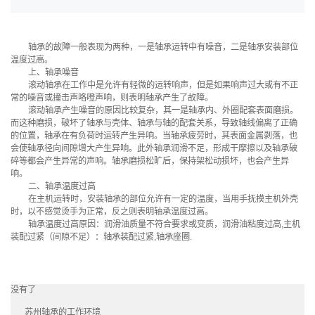
轴承的故障一般表现为两种，一是轴承运转中有噪音，二是轴承安装部位
温度过高。
上、轴承噪音
滚动轴承在工作中是允许有轻微的运转响声，但是如果响声过大或有不正
常的噪音或撞击声咯噔声响，则表明轴承产生了故障。
滚动轴承产生噪音的原因比较复杂，其一是轴承内、外圈配套表面磨损。
而这种磨损，破坏了轴承与壳体、轴承与轴的配套关系，导致轴线偏离了正确
的位置，轴承在有负荷时运转产生异响。当轴承疲劳时，其表面金属剥落，也
会使轴承径向间隙增大产生异响。此外轴承润滑不足，形成干摩擦以及轴承破
碎等都会产生异常的声响。轴承磨损松旷后，保持架松动损坏，也会产生异
响。
二、轴承温度过高
在主机运转时，安装轴承的部位允许有一定的温度，当用手抚摸主机外壳
时，以不感觉烫手为正常，反之则表明轴承温度过高。
轴承温度过高原因：润滑油质量不符合要求或变质，润滑油粘度过高,主机
装配过紧（间隙不足）：轴承装配过紧,轴承座圈.
没有了
苏州轴承的工作环境