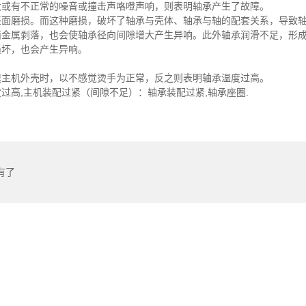
大或有不正常的噪音或撞击声咯噔声响，则表明轴承产生了故障。
表面磨损。而这种磨损，破坏了轴承与壳体、轴承与轴的配套关系，导致
面金属剥落，也会使轴承径向间隙增大产生异响。此外轴承润滑不足，形
损坏，也会产生异响。
摸主机外壳时，以不感觉烫手为正常，反之则表明轴承温度过高。
过高,主机装配过紧（间隙不足）：轴承装配过紧,轴承座圈.
有了