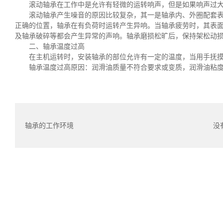
滚动轴承在工作中是允许有轻微的运转响声，但是如果响声过
滚动轴承产生噪音的原因比较复杂，其一是轴承内、外圈配套
正确的位置，轴承在有负荷时运转产生异响。当轴承疲劳时，其表
及轴承破碎等都会产生异常的声响。轴承磨损松旷后，保持架松动
二、轴承温度过高
在主机运转时，安装轴承的部位允许有一定的温度，当用手抚
轴承温度过高原因：润滑油质量不符合要求或变质，润滑油粘度
轴承的工作环境
没