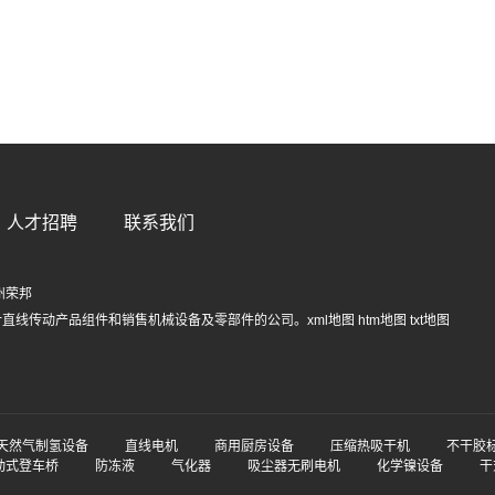
人才招聘
联系我们
州荣邦
计直线传动产品组件和销售机械设备及零部件的公司。
xml地图
htm地图
txt地图
天然气制氢设备
直线电机
商用厨房设备
压缩热吸干机
不干胶
动式登车桥
防冻液
气化器
吸尘器无刷电机
化学镍设备
干