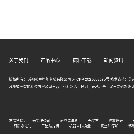
关于我们
产品中心
资料下载
新闻资讯
版权所有： 苏州彼亘智能科技有限公司
苏ICP备2021052285号
技术支持：
苏
苏州彼亘智能科技有限公司主营
工业机器人
，
模组
，
轴承
，是一家主要研发设
友情链接：
无尘服公司
治具清洗机
无尘布
称重仪表
钢质净化门
三星贴片机
机器人快换盘
真空油淬炉
移