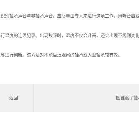
够识别轴承声音与非轴承声音。应尽量由专人来进行这项工作，用听音器
进行温度的连续记录。出现故障时，温度不仅会升高，还会出现不规则变
未等进行判断。该方法对不能靠近观察的轴承或大型轴承较有效。
返回
圆锥滚子轴