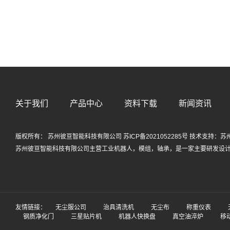
关于我们
产品中心
资料下载
新闻资讯
版权所有： 苏州彼亘智能科技有限公司
苏ICP备2021052285号
技术支持：
苏
苏州彼亘智能科技有限公司主营
工业机器人
，
模组
，
轴承
，是一家主要研发设
友情链接：
无尘服公司
治具清洗机
无尘布
称重仪表
钢质净化门
三星贴片机
机器人快换盘
真空油淬炉
移