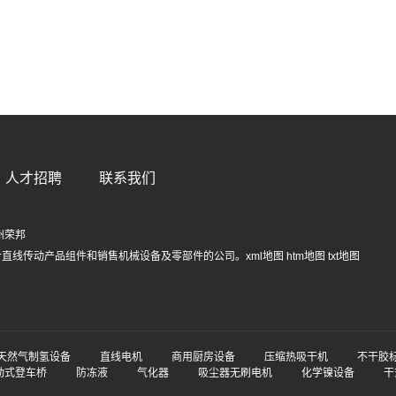
人才招聘
联系我们
州荣邦
计直线传动产品组件和销售机械设备及零部件的公司。
xml地图
htm地图
txt地图
天然气制氢设备
直线电机
商用厨房设备
压缩热吸干机
不干胶
动式登车桥
防冻液
气化器
吸尘器无刷电机
化学镍设备
干