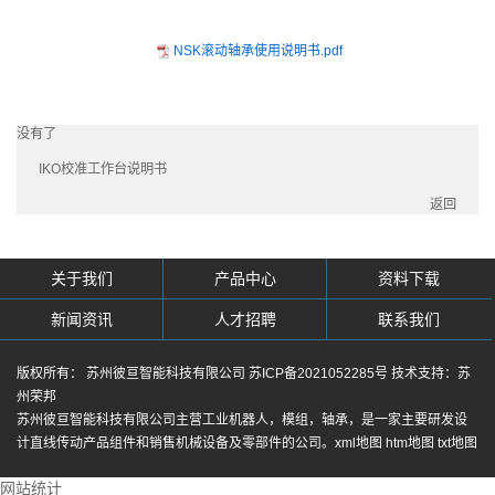
NSK滚动轴承使用说明书.pdf
没有了
IKO校准工作台说明书
返回
关于我们
产品中心
资料下载
新闻资讯
人才招聘
联系我们
版权所有： 苏州彼亘智能科技有限公司
苏ICP备2021052285号
技术支持：
苏
州荣邦
苏州彼亘智能科技有限公司主营
工业机器人
，
模组
，
轴承
，是一家主要研发设
计直线传动产品组件和销售机械设备及零部件的公司。
xml地图
htm地图
txt地图
网站统计