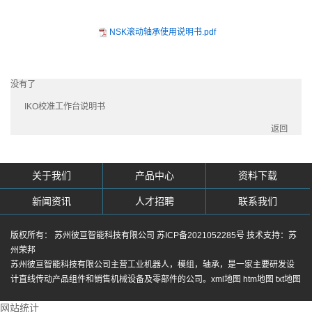
NSK滚动轴承使用说明书.pdf
没有了
IKO校准工作台说明书
返回
关于我们
产品中心
资料下载
新闻资讯
人才招聘
联系我们
版权所有： 苏州彼亘智能科技有限公司
苏ICP备2021052285号
技术支持：
苏
州荣邦
苏州彼亘智能科技有限公司主营
工业机器人
，
模组
，
轴承
，是一家主要研发设
计直线传动产品组件和销售机械设备及零部件的公司。
xml地图
htm地图
txt地图
网站统计